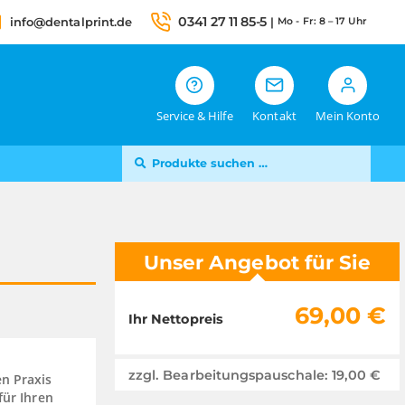
0341 27 11 85-5
info@dentalprint.de
|
Mo - Fr: 8 – 17 Uhr
Service & Hilfe
Kontakt
Mein Konto
Suche
SUCHEN
nach:
Unser Angebot für Sie
69,00
€
Ihr Nettopreis
zzgl. Bearbeitungspauschale:
19,00
€
n Praxis
für Ihren