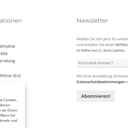
ationen
Newsletter
Melden Sie sich jetzt für unse
und erhalten Sie einen
Willko
ldmotive
in Höhe von 5,- Euro (netto)
.
Hilfe
sendung
htlinie (EU)
Mit Ihrer Anmeldung stimmen
Datenschutzbestimmungen
z
tz
m
belehrung
ie Cookies,
diesen
n wir Daten
. Wenn Sie
rkmale und