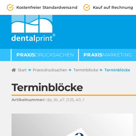
Kostenfreier Standardversand
Kauf auf Rechnung
Zur
Zum
Navigation
Inhalt
springen
springen
PRAXIS
DRUCKSACHEN
PRAXIS
MARKETING
Start
Praxisdrucksachen
Terminblöcke
Terminblöcke
Terminblöcke
Artikelnummer:
dp_tb_a7_025_40_1