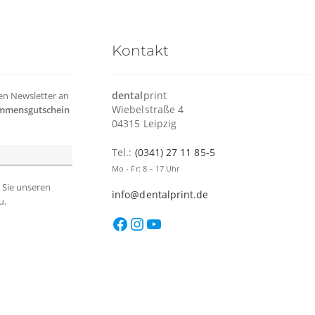
Kontakt
dental
print
ren Newsletter an
Wiebelstraße 4
mmensgutschein
04315 Leipzig
Tel.:
(0341) 27 11 85-5
Mo - Fr: 8 – 17 Uhr
 Sie unseren
info@dentalprint.de
u.
Facebook
Instagram
YouTube