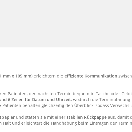
74 mm x 105 mm)
erleichtern die
effiziente Kommunikation
zwische
hren Patienten, den nächsten Termin bequem in Tasche oder Geldbö
 und 6 Zeilen für Datum und Uhrzeit
, wodurch die Terminplanung kl
re Patienten behalten gleichzeitig den Überblick, sodass Verwech
tpapier
und statten sie mit einer
stabilen Rückpappe
aus, damit d
en Halt und erleichtert die Handhabung beim Eintragen der Termin