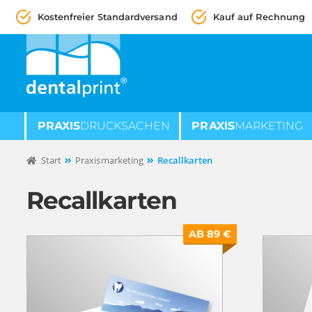
Kostenfreier Standardversand
Kauf auf Rechnung
Zur
Zum
Navigation
Inhalt
springen
springen
PRAXIS
DRUCKSACHEN
PRAXIS
MARKETING
Start
Praxismarketing
Recallkarten
Recallkarten
AB 89 €