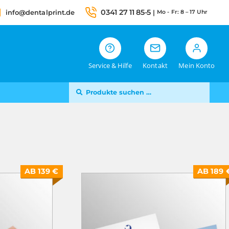
0341 27 11 85-5
info@dentalprint.de
|
Mo - Fr: 8 – 17 Uhr
Service & Hilfe
Kontakt
Mein Konto
Suche
SUCHEN
nach:
AB 139 €
AB 189 