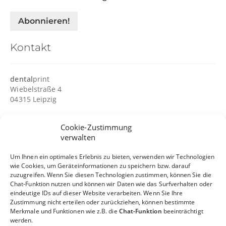
Kontakt
dental
print
Wiebelstraße 4
04315 Leipzig
Tel.:
(0341) 27 11 85-5
Cookie-Zustimmung
Mo - Fr: 8 – 17 Uhr
verwalten
info@dentalprint.de
Um Ihnen ein optimales Erlebnis zu bieten, verwenden wir Technologien
wie Cookies, um Geräteinformationen zu speichern bzw. darauf
Facebook
Instagram
YouTube
zuzugreifen. Wenn Sie diesen Technologien zustimmen, können Sie die
Chat-Funktion nutzen und können wir Daten wie das Surfverhalten oder
eindeutige IDs auf dieser Website verarbeiten. Wenn Sie Ihre
Zustimmung nicht erteilen oder zurückziehen, können bestimmte
Merkmale und Funktionen wie z.B. die
Chat-Funktion
beeinträchtigt
werden.