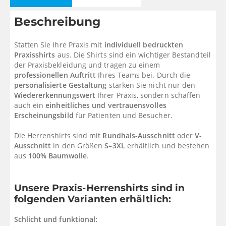
18
33.59 %
16,57
€
Beschreibung
19
33.75 %
16,53
€
20
33.91 %
16,49
€
Statten Sie Ihre Praxis mit
individuell bedruckten
Praxisshirts
aus. Die Shirts sind ein wichtiger Bestandteil
21
35.87 %
16,00
€
der Praxisbekleidung und tragen zu einem
22
37.6 %
15,57
€
professionellen Auftritt
Ihres Teams bei. Durch die
personalisierte Gestaltung
stärken Sie nicht nur den
23
39.88 %
15,00
€
Wiedererkennungswert
Ihrer Praxis, sondern schaffen
auch ein
einheitliches und vertrauensvolles
24
41.12 %
14,69
€
Erscheinungsbild
für Patienten und Besucher.
25 - 29
42.44 %
14,36
€
Die Herrenshirts sind mit
Rundhals-Ausschnitt
oder
V-
30 - 49
44.01 %
13,97
€
Ausschnitt
in den Größen
S–3XL
erhältlich und bestehen
aus
100% Baumwolle
.
50+
47.98 %
12,98
€
Unsere Praxis-Herrenshirts sind in
folgenden Varianten erhältlich:
Schlicht und funktional: